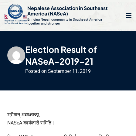
S
Nepalese Association in Southeast
k
America (NASeA)
i
Bringing Nepali community in Southeast America
together and stronger
Op
e
p
t
mo
le
o
Election Result of
m
u
c
NASeA-2019-21
o
n
Posted on
September 11, 2019
t
e
n
t
श्रीमान् अध्यक्ष्यज्यू,
NASeA कार्यकारी समिति |