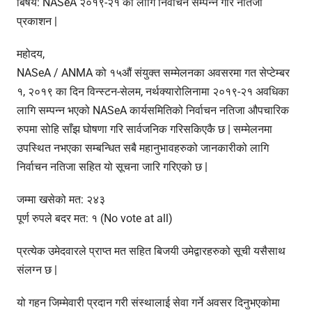
बिषय: NASeA २०१९-२१ का लागि निर्वाचन सम्पन्न गरि नतिजा
प्रकाशन |
महोदय,
NASeA / ANMA को १५औं संयुक्त सम्मेलनका अवसरमा गत सेप्टेम्बर
१, २०१९ का दिन विन्स्टन-सेलम, नर्थक्यारोलिनामा २०१९-२१ अवधिका
लागि सम्पन्न भएको NASeA कार्यसमितिको निर्वाचन नतिजा औपचारिक
रुपमा सोहि साँझ घोषणा गरि सार्वजनिक गरिसकिएकै छ | सम्मेलनमा
उपस्थित नभएका सम्बन्धित सबै महानुभावहरुको जानकारीको लागि
निर्वाचन नतिजा सहित यो सूचना जारि गरिएको छ |
जम्मा खसेको मत: २४३
पूर्ण रुपले बदर मत: १ (No vote at all)
प्रत्येक उमेदवारले प्राप्त मत सहित बिजयी उमेद्वारहरुको सूची यसैसाथ
संलग्न छ |
यो गहन जिम्मेवारी प्रदान गरी संस्थालाई सेवा गर्ने अवसर दिनुभएकोमा