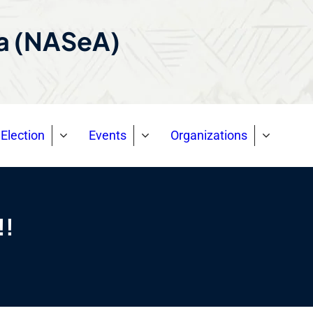
ca (NASeA)
Election
Events
Organizations
!!