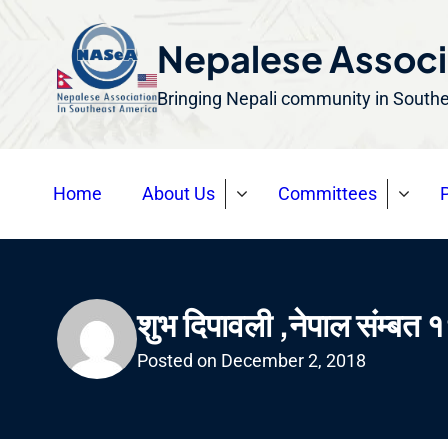
S
k
Nepalese Associ
i
Bringing Nepali community in South
p
t
o
Home
About Us
Committees
P
c
o
n
t
e
शुभ दिपावली ,नेपाल संम्बत 
n
Posted on
December 2, 2018
t