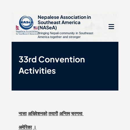
S
Nepalese Association in
Southeast America
k
e
(NASeA)
i
Bringing Nepali community in Southeast
le
Open
America together and stronger
p
u
t
mobile
o
33rd Convention
menu
c
Activities
o
n
t
e
n
t
नासा
अधिवेशनको
तयारी
अन्तिम
चरणमा
अमेरिका
।